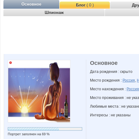
Основное
Блог
( 0 )
Др
Шпионаж
Основное
Дата рождения : скрыто
Место рождения :
Россия
,
Н
Место нахождения :
Россия
Место проживания : не ука
Любимые места : не указа
Интересы : не указаны
Портрет заполнен на 69 %