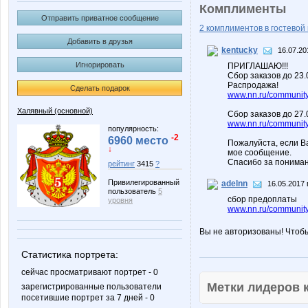
Комплименты
Отправить приватное сообщение
2 комплиментов в гостевой 
Добавить в друзья
kentucky
16.07.20
Игнорировать
ПРИГЛАШАЮ!!!
Сбор заказов до 23
Распродажа!
Сделать подарок
www.nn.ru/community/
Халявный (основной)
Сбор заказов до 27.
www.nn.ru/community/
популярность:
-2
6960 место
Пожалуйста, если В
↓
мое сообщение.
Спасибо за пониман
рейтинг
3415
?
Привилегированный
adelnn
16.05.2017 
пользователь
5
сбор предоплаты
уровня
www.nn.ru/community
Вы не авторизованы! Чтоб
Статистика портрета:
сейчас просматривают портрет - 0
Метки лидеров
зарегистрированные пользователи
посетившие портрет за 7 дней - 0